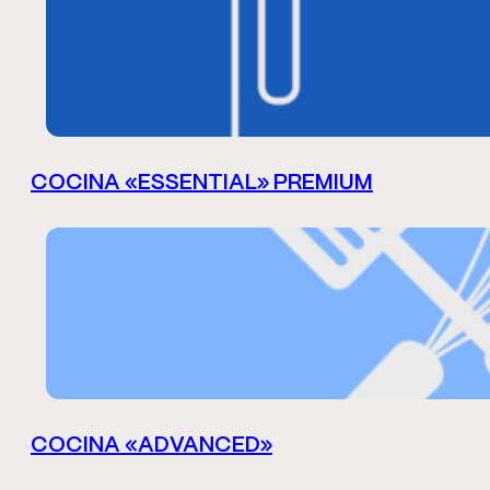
COCINA «ESSENTIAL» PREMIUM
COCINA «ADVANCED»