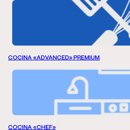
COCINA «ADVANCED» PREMIUM
COCINA «CHEF»