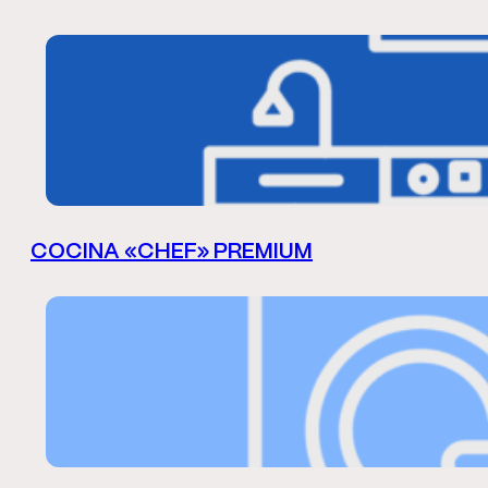
COCINA «CHEF» PREMIUM