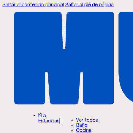
Saltar al contenido principal
Saltar al pie de página
Kits
Ver todos
Estancias
Baño
Cocina