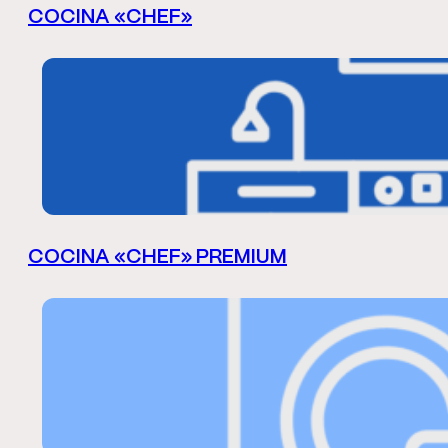
COCINA «CHEF»
COCINA «CHEF» PREMIUM