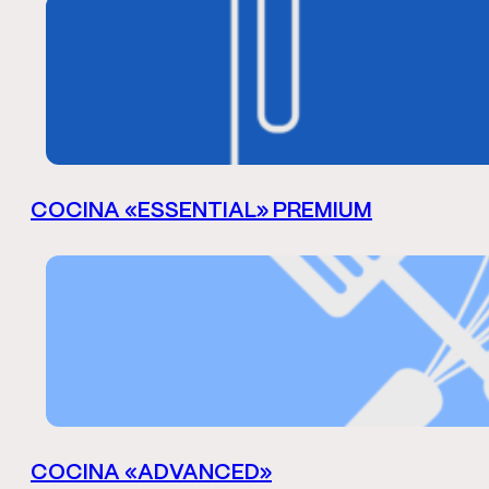
COCINA «ESSENTIAL» PREMIUM
COCINA «ADVANCED»