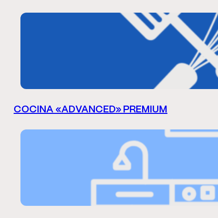
COCINA «ADVANCED» PREMIUM