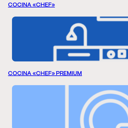
COCINA «CHEF»
COCINA «CHEF» PREMIUM