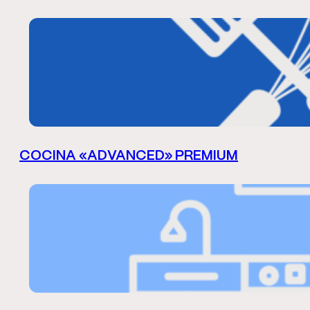
COCINA «ADVANCED» PREMIUM