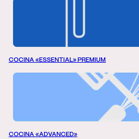
COCINA «ESSENTIAL» PREMIUM
COCINA «ADVANCED»