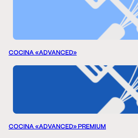
COCINA «ADVANCED»
COCINA «ADVANCED» PREMIUM