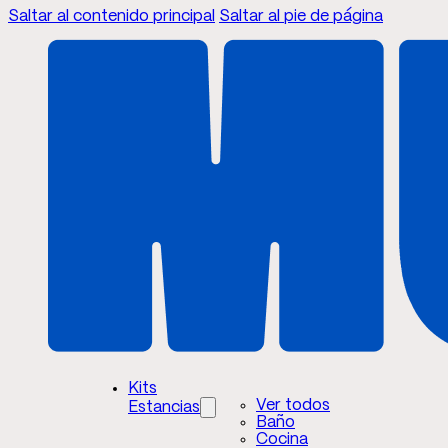
Saltar al contenido principal
Saltar al pie de página
Kits
Ver todos
Estancias
Baño
Cocina