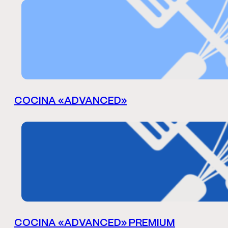
COCINA «ADVANCED»
COCINA «ADVANCED» PREMIUM