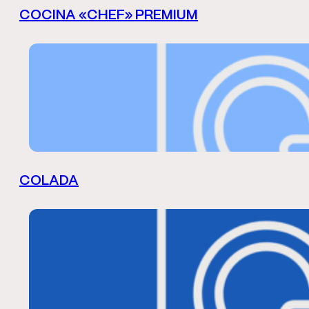
COCINA «CHEF» PREMIUM
COLADA