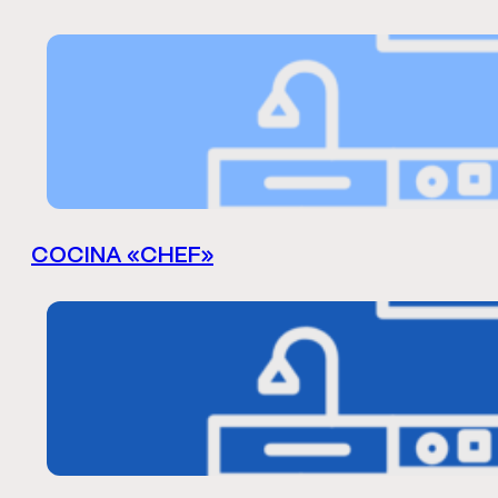
COCINA «CHEF»