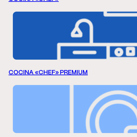
COCINA «CHEF» PREMIUM