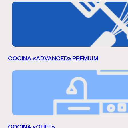
COCINA «ADVANCED» PREMIUM
COCINA «CHEF»