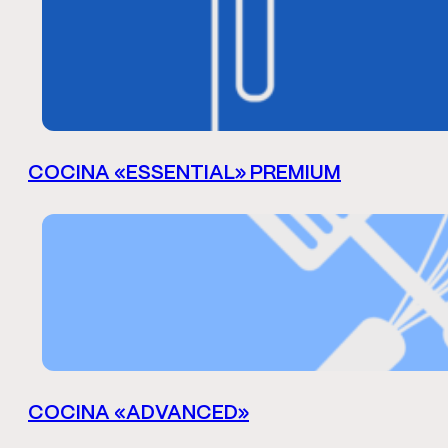
COCINA «ESSENTIAL» PREMIUM
COCINA «ADVANCED»