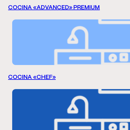
COCINA «ADVANCED» PREMIUM
COCINA «CHEF»