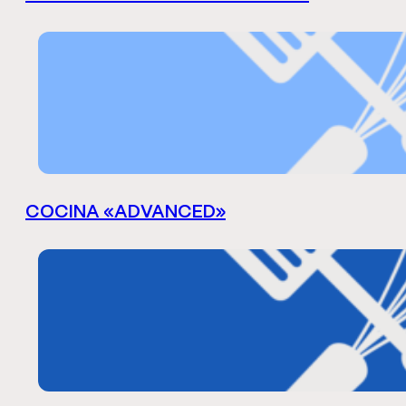
COCINA «ADVANCED»